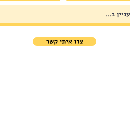
צרו איתי קשר
אליעזר ורדינון 3 פתח תקווה |
-5343380
SALES@EID.CO.IL
|