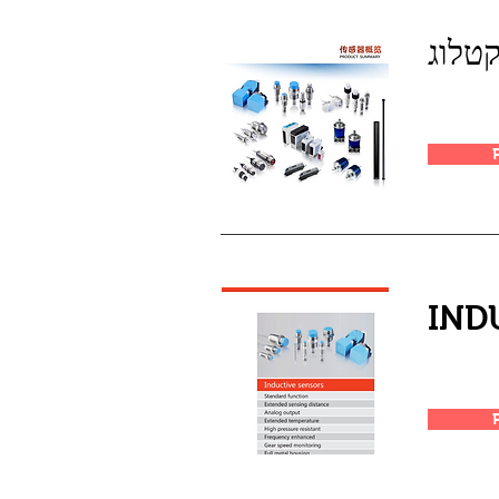
קטלו
IND