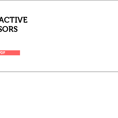
ACTIVE
SORS
PDF
-5343380
אליעזר ורדינון 3 פתח תקווה |
SALES@EID.CO.IL
|