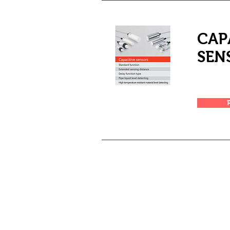
CAP
SEN
03