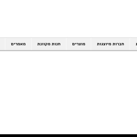
SALES@EID.CO.IL
03-5343380 |
חברות מיוצגות
מוצרים
חנות מקוונת
מאמרים