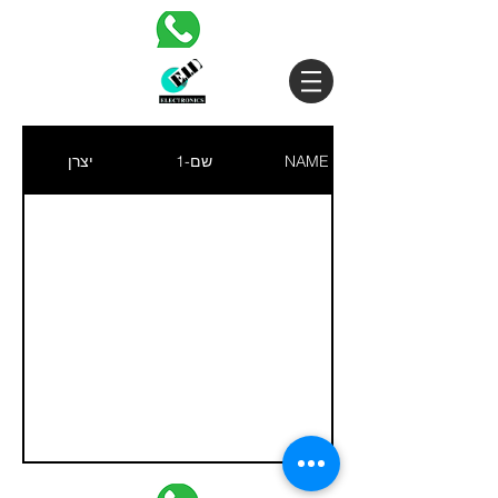
NAME
שם-1
יצרן