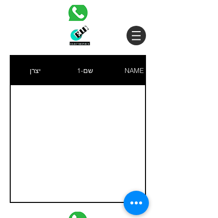
NAME
שם-1
יצרן