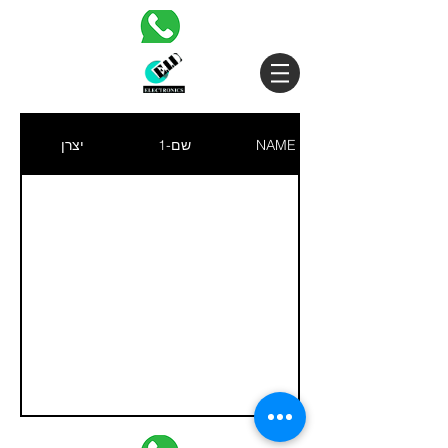
NAME
שם-1
יצרן