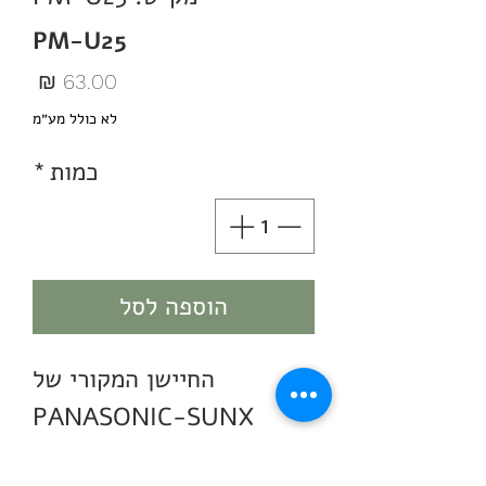
PM-U25
מחיר
לא כולל מע״מ
כמות
*
הוספה לסל
החיישן המקורי של
PANASONIC-SUNX
הסדרה החדשה היא בעלת