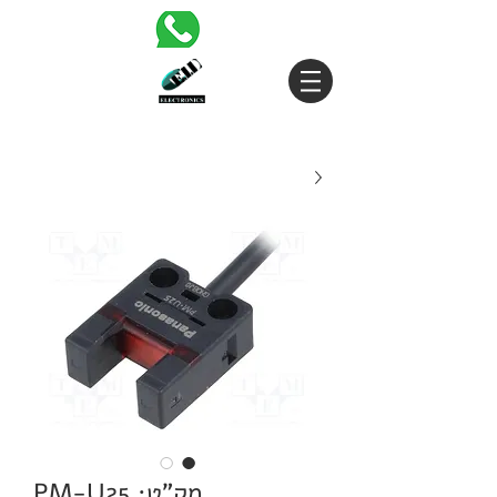
מק"ט: PM-U25