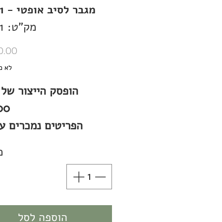
מגבר לסיב אופטי - FX301
מק"ט: FX301
לא כ
הופסק הייצור של
0!
הפריטים נמכרים ע
ה
כ
מגבר לסיב אופטי המוצי
אור וקולט את הח
תוצרת PANASONIC, יפן.
הוספה לסל