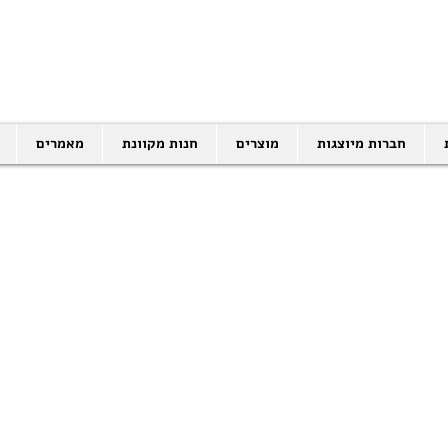
SALES@EID.CO.IL
03-5343380 |
חברות מיוצגות
מוצרים
חנות מקוונת
מאמרים