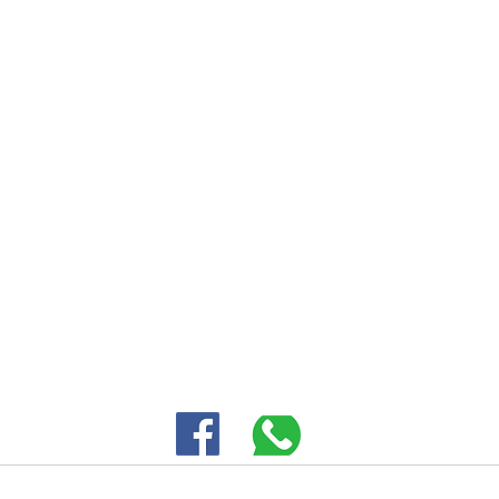
אליעזר ורדינון 3 פתח תקווה |
-5343380
SALES@EID.CO.IL
|
חברות מיוצגות
מוצרים
חנות מקוונת