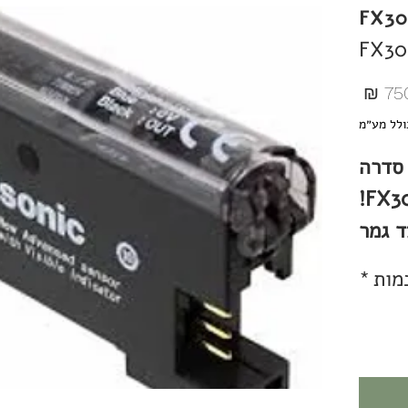
מחיר
ולל מע״מ
 סדרה
FX30
ד גמר
מלאי
מות
*
א קרן
זרתה.