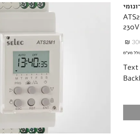
ונומי
ATS2M-
230V
מחיר
ולל מע״מ
Text
Backl