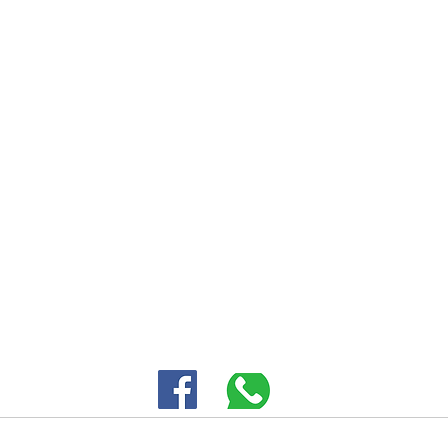
אליעזר ורדינון 3 פתח תקווה |
-5343380
SALES@EID.CO.IL
|
חברות מיוצגות
מוצרים
חנות מקוונת