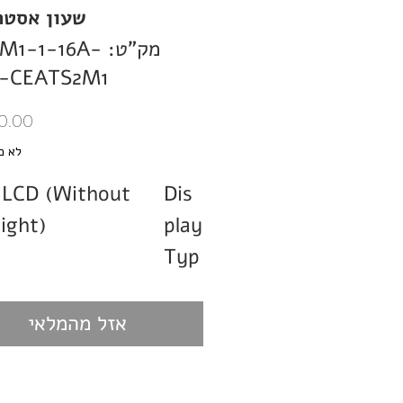
שעון אסטר
מק"ט: 1-1-16A
-CEATS2M1
לא כ
 LCD (Without
Dis
ight)
play
Typ
e
1 C/O SPDT
Rela
אזל מהמלאי
y
Con