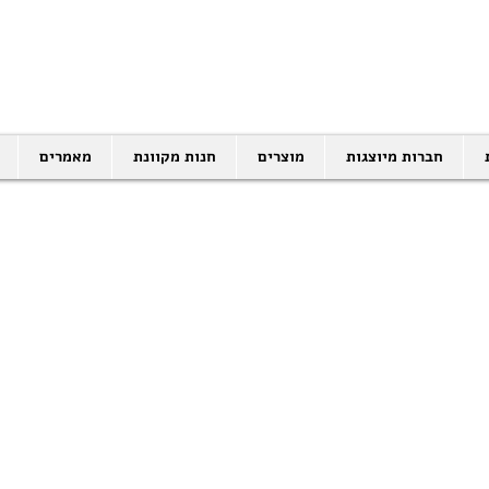
SALES@EID.CO.IL
03-5343380 |
חברות מיוצגות
מוצרים
חנות מקוונת
מאמרים