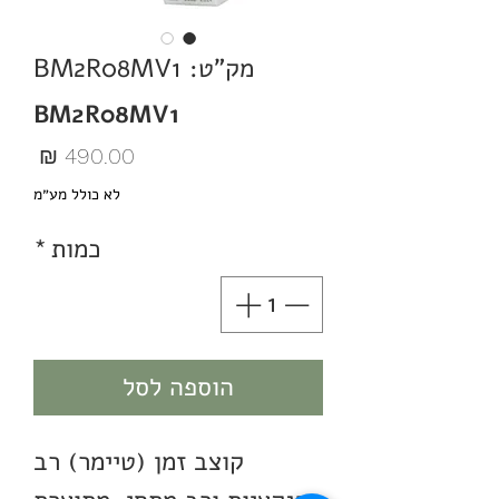
מק"ט: BM2R08MV1
BM2R08MV1
מחיר
לא כולל מע״מ
כמות
*
הוספה לסל
קוצב זמן (טיימר) רב