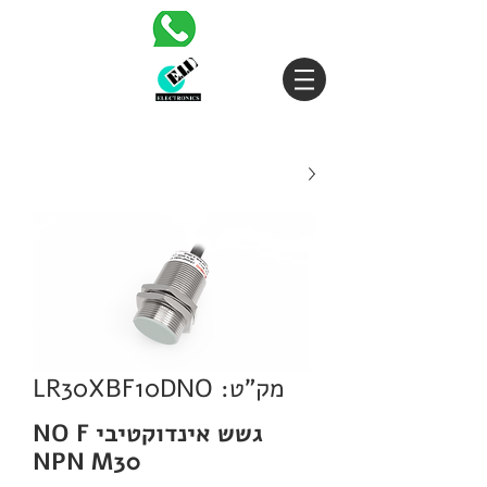
מק"ט: LR30XBF10DNO
גשש אינדוקטיבי NO F
NPN M30