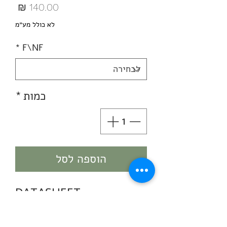
מחיר
לא כולל מע״מ
*
F\NF
כמות
*
הוספה לסל
DATASHEET