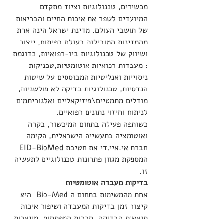
מכשירים, טכנולוגיות וציוד מתקדם 
המיועדים לשפר את איכות החיים והבריאות 
של תושבי העולם. מדינת ישראל הינה אחת 
מהמדינות המובילות בעולם בפיתוח, ייצור 
ושיווק של טכנולוגיות ביו-רפואיות, כדוגמת 
: מעבדות רפואיות אוטומטיות,טכניקות 
ניסוייות ואנליטיות המבוססים על שיטות 
הנדסיות, טכנולוגיות בדיקה לא פולשניות, 
מודלים מתמטיים\פיזיקאליים ואלגוריתמים 
לניתוח וחיזוי נתונים רפואיים.
כשותפה פעילה בתחום המיכשור, בקרה 
ואוטומציה בתעשייה הישראלית, הקימה 
חברת אי.איי.די את חטיבת EID-BioMed 
המספקת מגוון פתרונות טכנולוגיים לתעשיה 
זו.
בדיקות מעבדה אוטומטיות
אחת מהמשימות בתחום ה Bio-Med  היא 
קיצור זמן בדיקות המעבדה ושיפור איכות 
תוצאות הבדיקה. חברות המפתחות, מייצרות 