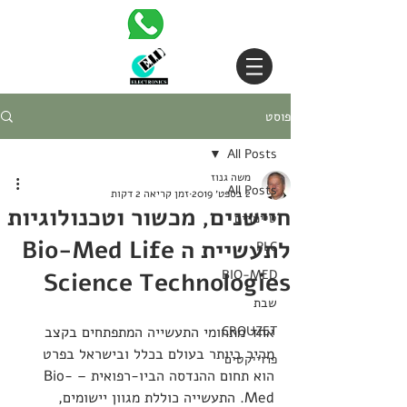
פוסט
All Posts
משה גנוז
All Posts
2 בספט׳ 2019
זמן קריאה 2 דקות
חיישנים, מכשור וטכנולוגיות
טיימרים
לתעשיית ה Bio-Med Life
PLC
BIO-MED
Science Technologies
שבת
CROUZET
אחד מתחומי התעשייה המתפתחים בקצב 
מהיר ביותר בעולם בכלל ובישראל בפרט 
פרוייקטים
הוא תחום ההנדסה הביו-רפואית – Bio-
Med. התעשייה כוללת מגוון יישומים, 