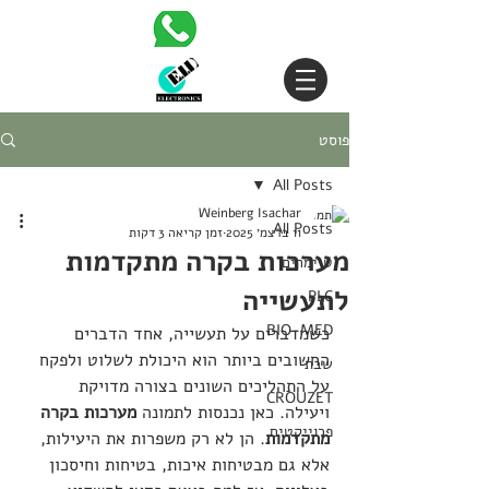
פוסט
All Posts
Weinberg Isachar
All Posts
11 בדצמ׳ 2025
זמן קריאה 3 דקות
מערכות בקרה מתקדמות
טיימרים
לתעשייה
PLC
BIO-MED
כשמדברים על תעשייה, אחד הדברים 
החשובים ביותר הוא היכולת לשלוט ולפקח 
שבת
על התהליכים השונים בצורה מדויקת 
CROUZET
ויעילה. כאן נכנסות לתמונה 
מערכות בקרה 
פרוייקטים
מתקדמות
. הן לא רק משפרות את היעילות, 
אלא גם מבטיחות איכות, בטיחות וחיסכון 