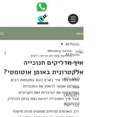
פוסט
All Posts
Weinberg Isachar
All Posts
25 בדצמ׳ 2019
זמן קריאה 1 דקות
איך מדליקים חנוכייה
טיימרים
אלקטרונית באופן אוטומטי?
PLC
BIO-MED
כמעט בכל עיר בארץ (וגם במקומות רבים 
בעולם) אפשר לראות את החנוכיות 
שבת
שמקשטות את הכיכרות ואת הקניונים. 
CROUZET
אבל איך החנוכייה יודעת כמה נרות להדליק 
פרוייקטים
בכל יום?
רוב האנשים מניחים שפשוט מגיע מישהו 