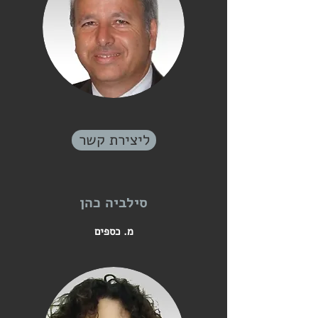
ליצירת קשר
סילביה כהן
מ. כספים