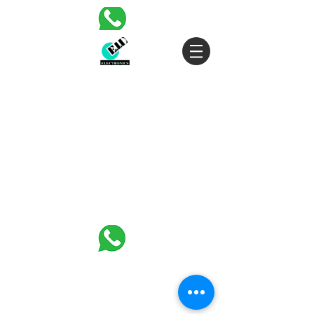
אליעזר ורדינון 3 פתח תקווה |
03-
SALES@EID.CO.IL
|
5343380