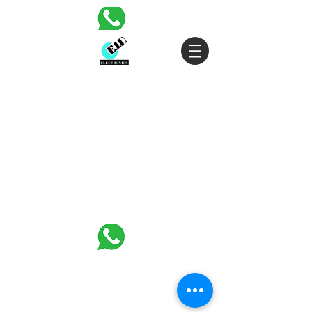
אליעזר ורדינון 3 פתח תקווה |
03-
SALES@EID.CO.IL
|
5343380