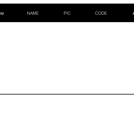
שם-
NAME
PIC
CODE