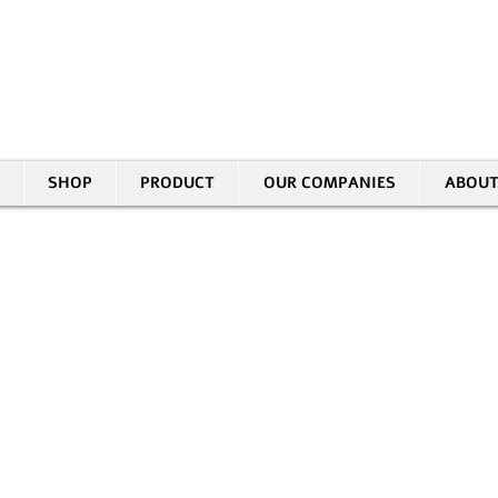
30 HASIVIM ST. PETAH TIKVAH
|
03-5343380 |
SALES@EID.CO.IL
SHOP
PRODUCT
OUR COMPANIES
ABOUT