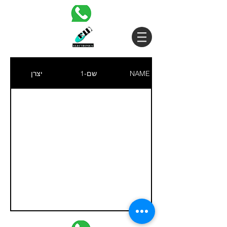
יצרן
שם-1
NAME