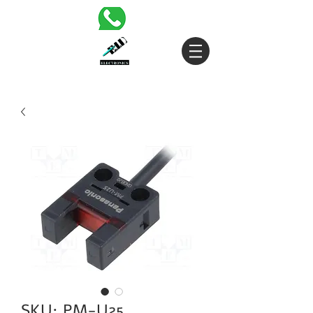
SKU: PM-U25