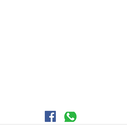
30 HASIVIM ST. PETAH TIKVAH
|
03-5343380 |
SALES@EID.CO.IL