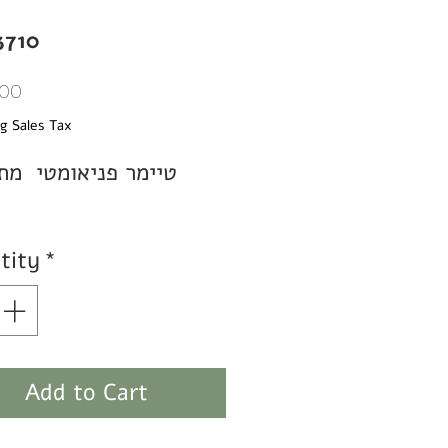
3710
Price
.00
g Sales Tax
tity
*
Add to Cart