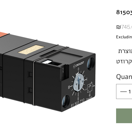
8150
₪745
Excludin
טיימר פניאומטי מתוצרת
קרוזט
Quan