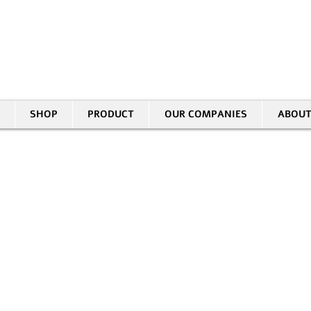
30 HASIVIM ST. PETAH TIKVAH
|
03-5343380 |
SALES@EID.CO.IL
SHOP
PRODUCT
OUR COMPANIES
ABOUT