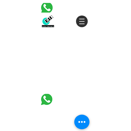
30 HASIVIM ST. PETAH TIKVAH
|
03-5343380
|
SALES@EID.CO.IL