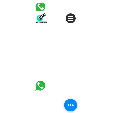
30 HASIVIM ST. PETAH TIKVAH
|
03-5343380
|
SALES@EID.CO.IL