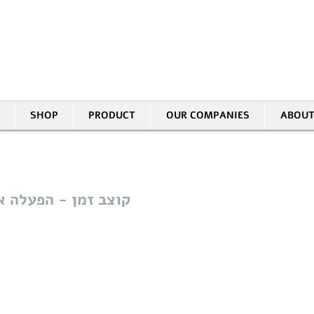
30 HASIVIM ST. PETAH TIKVAH
|
03-5343380 |
SALES@EID.CO.IL
SHOP
PRODUCT
OUR COMPANIES
ABOUT
קוצב זמן - הפעלה א