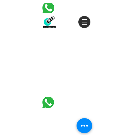
30 HASIVIM ST. PETAH TIKVAH
|
03-5343380
|
SALES@EID.CO.IL