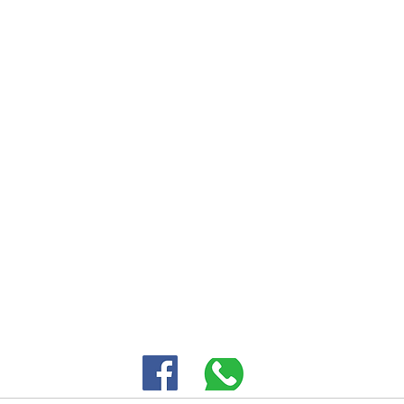
אליעזר ורדינון 3 פתח תקווה |
-5343380
SALES@EID.CO.IL
|